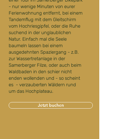
einer Tour im Samerberger Bikepark
- nur wenige Minuten von eurer
Ferienwohnung entfernt, bei einem
Tandemflug mit dem Gleitschirm
vom Hochriesgipfel, oder die Ruhe
suchend in der unglaublichen
Natur. Einfach mal die Seele
baumeln lassen bei einem
ausgedehnten Spaziergang - z.B.
zur Wassertretanlage in der
Samerberger Filze, oder auch beim
Waldbaden in den schier nicht
enden wollenden und - so scheint
es -
verzauberten Wäldern rund
um das Hochplateau.
Jetzt buchen