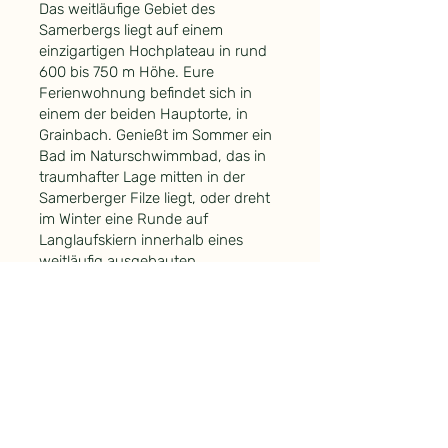
Das weitläufige Gebiet des
Samerbergs liegt auf einem
einzigartigen Hochplateau in rund
600 bis 750 m Höhe. Eure
Ferienwohnung befindet sich in
einem der beiden Hauptorte, in
Grainbach. Genießt im Sommer ein
Bad im Naturschwimmbad, das in
traumhafter Lage mitten in der
Samerberger Filze liegt, oder dreht
im Winter eine Runde auf
Langlaufskiern innerhalb eines
weitläufig ausgebauten
Loipensystems – ebenfalls in
weinigen Minuten zu Fuß erreichbar.
Der Hausberg der Samerberger und
gleichzeitig der höchste Berg am
Samerberg ist die 1569 m hohe
Hochries. Hier gibt es ein weites Netz
an Wanderwegen und viele